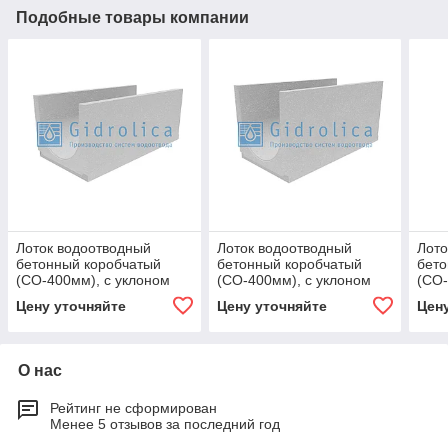
Подобные товары компании
Лоток водоотводный
Лоток водоотводный
Лото
бетонный коробчатый
бетонный коробчатый
бето
(СО-400мм), с уклоном
(СО-400мм), с уклоном
(СО-
0,5% КUу
0,5% КUу
0,5%
Цену уточняйте
Цену уточняйте
Цен
100.49,4(40).42(35) - BGU,
100.49,4(40).49,5(42,5) -
100.
№ 5
BGU, № 20
BGU
О нас
Рейтинг не сформирован
Менее 5 отзывов за последний год