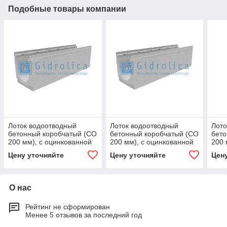
Подобные товары компании
Лоток водоотводный
Лоток водоотводный
Лото
бетонный коробчатый (СО
бетонный коробчатый (СО
бето
200 мм), с оцинкованной
200 мм), с оцинкованной
200 
насадкой, с уклоном 0,5%
насадкой, с уклоном 0,5%
наса
Цену уточняйте
Цену уточняйте
Цен
КUу 100.26,3
КUу 100.26,3
КUу 
О нас
Рейтинг не сформирован
Менее 5 отзывов за последний год