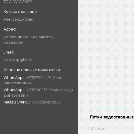
ТОО DVIV CORP
Александр Олег
ул Тлендиева 146, Алматы,
Казахстан
Dvivcorp@bk.ru
WhatsApp
+77077944491 Олег
Вячеславович
WhatsApp
+77071027519 Александр
Дмитриевич
Mail.ru ОФИС
dvivcorp@bk.ru
Лотки водоотводные
Статья