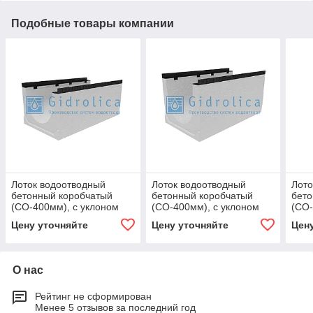
Подобные товары компании
Лоток водоотводный
Лоток водоотводный
Лото
бетонный коробчатый
бетонный коробчатый
бето
(СО-400мм), с уклоном
(СО-400мм), с уклоном
(СО-
0,5% КUу
0,5% КUу
0,5%
Цену уточняйте
Цену уточняйте
Цен
100.54(40).43,5(35,5) -
100.54(40).51(43) - BGМ,
100.
BGМ, № -4
№ 12
BGМ
О нас
Рейтинг не сформирован
Менее 5 отзывов за последний год