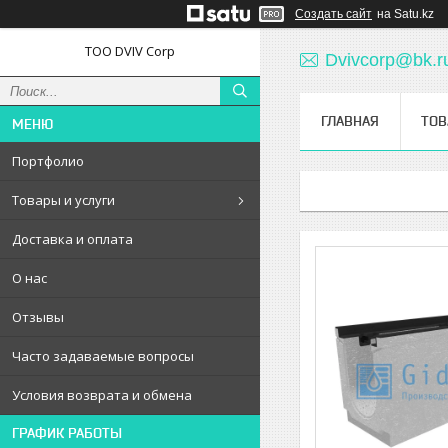
Создать сайт
на Satu.kz
ТОО DVIV Corp
Dvivcorp@bk.r
ГЛАВНАЯ
ТОВ
Портфолио
Товары и услуги
Доставка и оплата
О нас
Отзывы
Часто задаваемые вопросы
Условия возврата и обмена
ГРАФИК РАБОТЫ