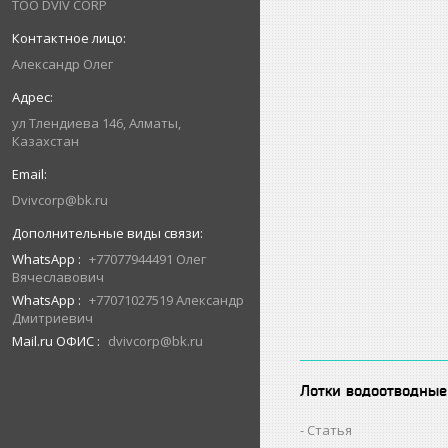
ТОО DVIV CORP
Александр Олег
ул Тлендиева 146, Алматы,
Казахстан
Dvivcorp@bk.ru
WhatsApp
+77077944491 Олег
Вячеславович
WhatsApp
+77071027519 Александр
Дмитриевич
Mail.ru ОФИС
dvivcorp@bk.ru
Лотки водоотводные
Статья