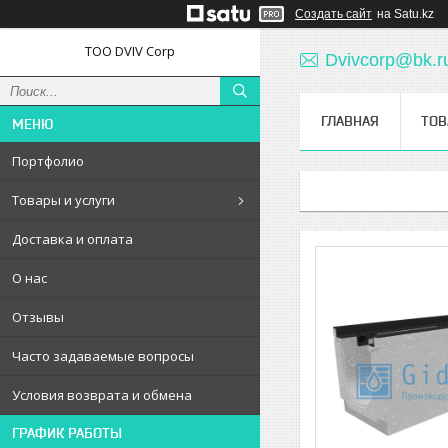
Создать сайт
на Satu.kz
ТОО DVIV Corp
Dvivcorp@bk.r
ГЛАВНАЯ
ТОВ
Портфолио
Товары и услуги
Доставка и оплата
О нас
Отзывы
Часто задаваемые вопросы
Условия возврата и обмена
ГРАФИК РАБОТЫ