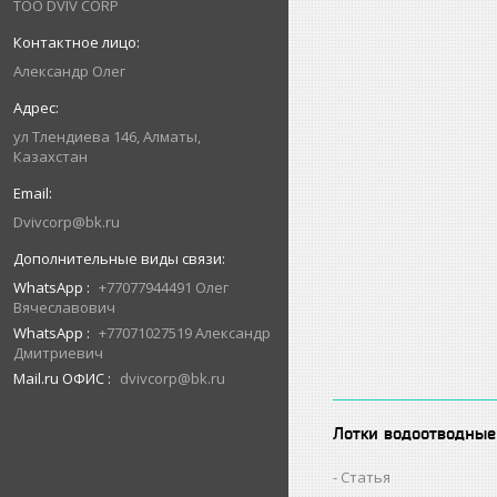
ТОО DVIV CORP
Александр Олег
ул Тлендиева 146, Алматы,
Казахстан
Dvivcorp@bk.ru
WhatsApp
+77077944491 Олег
Вячеславович
WhatsApp
+77071027519 Александр
Дмитриевич
Mail.ru ОФИС
dvivcorp@bk.ru
Лотки водоотводные
Статья