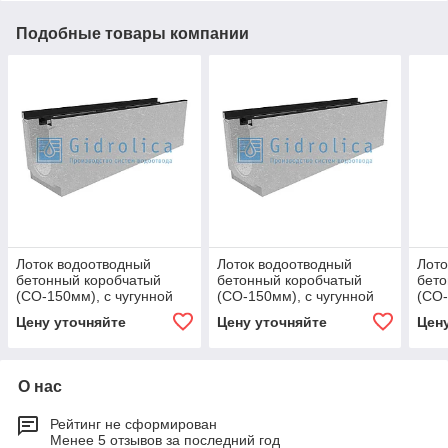
Подобные товары компании
Лоток водоотводный
Лоток водоотводный
Лото
бетонный коробчатый
бетонный коробчатый
бето
(СО-150мм), с чугунной
(СО-150мм), с чугунной
(СО-
насадкой, с уклоном 0,5%
насадкой, с уклоном 0,5%
наса
Цену уточняйте
Цену уточняйте
Цен
КUу 100.24,8
КUу 100.24,8
КUу 
О нас
Рейтинг не сформирован
Менее 5 отзывов за последний год