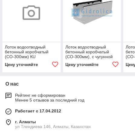
Лоток водоотводный
Лоток водоотводный
Лото
бетонный коробчатый
бетонный коробчатый
бето
(СО-300мм) КU
(СО-300мм), с чугунной
(СО-
100.39,9(30).34,5(27,5) -
насадкой КU 100.39,9
наса
Цену уточняйте
Цену уточняйте
Цен
BGU, № -10-0
(30).34,5(27,5) - BGZ-S, №
(30)
О нас
Рейтинг не сформирован
Менее 5 отзывов за последний год
Работает с 17.04.2012
г. Алматы
ул Тлендиева 146, Алматы, Казахстан