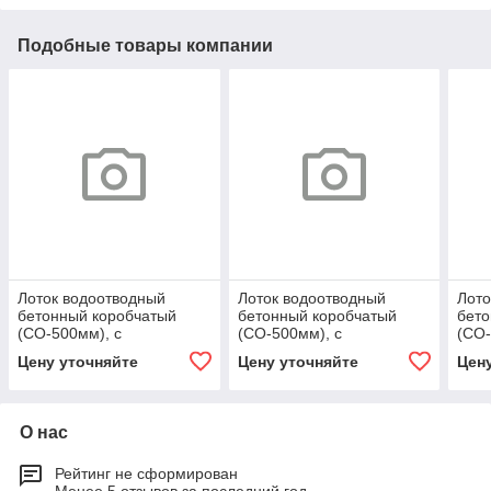
Подобные товары компании
Лоток водоотводный
Лоток водоотводный
Лото
бетонный коробчатый
бетонный коробчатый
бето
(СО-500мм), с
(СО-500мм), с
(СО-
водосливом КUв
водосливом КUв
(10)
Цену уточняйте
Цену уточняйте
Цен
100.60,3(50).50(41) - BGU,
100.60,3(50).50(41) - BGU,
№ 10-0
№ 10-0
О нас
Рейтинг не сформирован