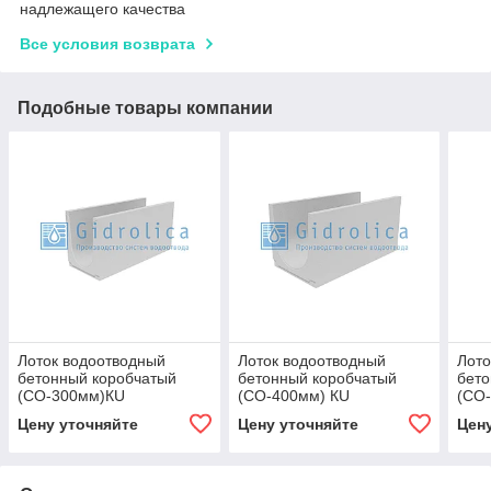
надлежащего качества
Все условия возврата
Подобные товары компании
Лоток водоотводный
Лоток водоотводный
Лото
бетонный коробчатый
бетонный коробчатый
бето
(СО-300мм)КU
(СО-400мм) КU
(СО
100.39,4(30).49,5(42,5) -
100.49,4(40).49,5(42,5) -
100.
Цену уточняйте
Цену уточняйте
Цен
BGU, № 20-0
BGU, № 20-0
№ 5