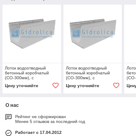
Лоток водоотводный
Лоток водоотводный
Лото
бетонный коробчатый
бетонный коробчатый
бето
(СО-300мм), с
(СО-300мм), с
(СО-
оцинкованной насадкой
оцинкованной насадкой
оцин
Цену уточняйте
Цену уточняйте
Цен
КU 100.36,3(30).37(30,5) -
КU 100.36,3(30).37(30,5) -
КU 1
BGU-Z, №
BGU-Z, №
BGU
О нас
Рейтинг не сформирован
Менее 5 отзывов за последний год
Работает с 17.04.2012