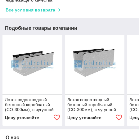
Все условия возврата
Подобные товары компании
Лоток водоотводный
Лоток водоотводный
Лото
бетонный коробчатый
бетонный коробчатый
бето
(СО-300мм), с чугунной
(СО-300мм), с чугунной
(СО-
насадкой КU 100.39,9
насадкой КU 100.39,9
наса
Цену уточняйте
Цену уточняйте
Цен
(30).34,5(27,5) - BGZ-S, №
(30).44,5(37,5) - BGZ-S, №
(30)
О нас