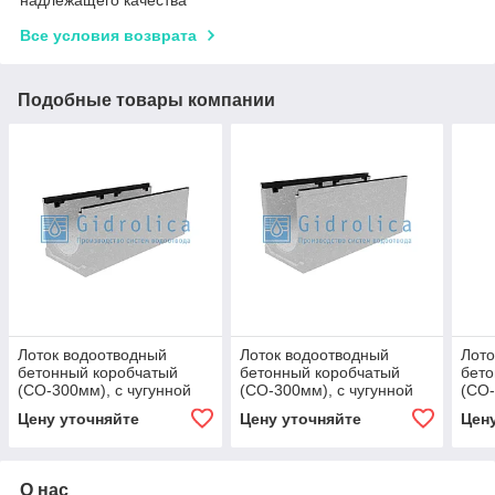
Все условия возврата
Подобные товары компании
Лоток водоотводный
Лоток водоотводный
Лото
бетонный коробчатый
бетонный коробчатый
бето
(СО-300мм), с чугунной
(СО-300мм), с чугунной
(СО-
насадкой КU 100.39,9
насадкой КU 100.39,9
наса
Цену уточняйте
Цену уточняйте
Цен
(30).37(30) - BGZ-S, №
(30).44,5(37,5) - BGZ-S, №
(30)
О нас