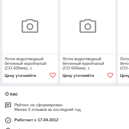
Лоток водоотводный
Лоток водоотводный
Лото
бетонный коробчатый
бетонный коробчатый
бето
(СО-500мм), с
(СО-500мм), с
(СО-
водосливом КUв
водосливом КUв
вод
Цену уточняйте
Цену уточняйте
Цен
100.60,3(50).47,5(38,5) -
100.60,3(50).47,5(38,5) -
100.
BGU, № 5-0
BGU, № 5-0
BGU,
О нас
Рейтинг не сформирован
Менее 5 отзывов за последний год
Работает с 17.04.2012