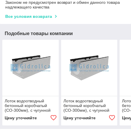
Законом не предусмотрен возврат и обмен данного товара
надлежащего качества
Все условия возврата
Подобные товары компании
Лоток водоотводный
Лоток водоотводный
Лото
бетонный коробчатый
бетонный коробчатый
бето
(СО-300мм), с чугунной
(СО-300мм), с чугунной
(СО-
насадкой КU 100.39,9
насадкой КU 100.39,9
наса
Цену уточняйте
Цену уточняйте
Цен
(30).34,5(27,5) - BGZ-S, №
(30).37(30) - BGZ-S, №
(30)