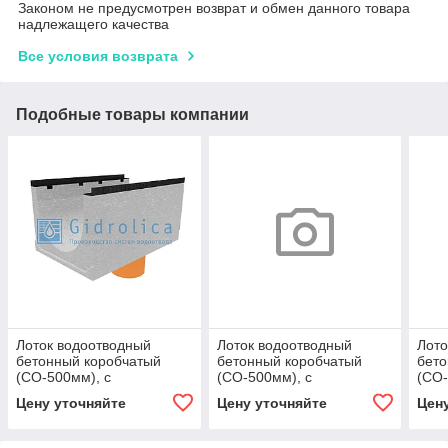
Законом не предусмотрен возврат и обмен данного товара
надлежащего качества
Все условия возврата
Подобные товары компании
Лоток водоотводный
Лоток водоотводный
Лото
бетонный коробчатый
бетонный коробчатый
бето
(СО-500мм), с
(СО-500мм), с
(СО-
водосливом КUв
водосливом КUв
вод
Цену уточняйте
Цену уточняйте
Цен
100.65(50).52,5(43,5) -
100.60,3(50).52,5(43,5) -
100.
BGМ, № 15-0
BGU, № 15-0
BGU