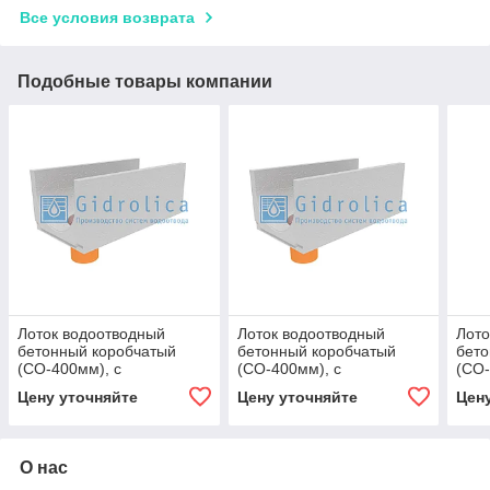
Все условия возврата
Подобные товары компании
Лоток водоотводный
Лоток водоотводный
Лото
бетонный коробчатый
бетонный коробчатый
бето
(СО-400мм), с
(СО-400мм), с
(СО-
водосливом КUв
водосливом КUв
вод
Цену уточняйте
Цену уточняйте
Цен
100.49,4(40).39,5(32,5) -
100.49,4(40).39,5(32,5) -
100.
BGU, № 0
BGU, № 0
BGU
О нас