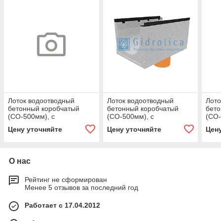
Лоток водоотводный
Лоток водоотводный
Лото
бетонный коробчатый
бетонный коробчатый
бето
(СО-500мм), с
(СО-500мм), с
(СО-
водосливом КUв
водосливом КUв
вод
Цену уточняйте
Цену уточняйте
Цен
100.60,3(50).47,5(38,5) -
100.65(50).52,5(43,5) -
100.
BGU, № 5-0
BGМ, № 15-0
BGМ
О нас
Рейтинг не сформирован
Менее 5 отзывов за последний год
Работает с 17.04.2012