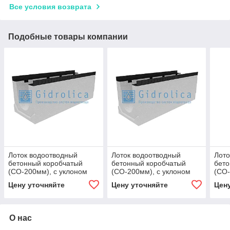
Все условия возврата
Подобные товары компании
Лоток водоотводный
Лоток водоотводный
Лото
бетонный коробчатый
бетонный коробчатый
бето
(СО-200мм), с уклоном
(СО-200мм), с уклоном
(СО-
0,5% КUу
0,5% КUу
0,5%
Цену уточняйте
Цену уточняйте
Цен
100.34(20).38(31) - BGМ,
100.34(20).38,5(31,5) -
100.
№ 14
BGМ, № 15
BGМ
О нас