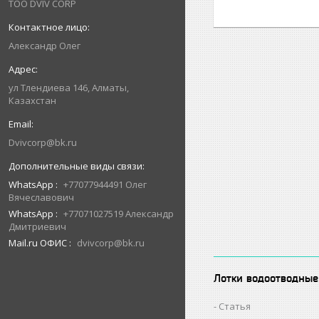
ТОО DVIV CORP
Александр Олег
ул Тлендиева 146, Алматы,
Казахстан
Dvivcorp@bk.ru
WhatsApp
+77077944491 Олег
Вячеславович
WhatsApp
+77071027519 Александр
Дмитриевич
Mail.ru ОФИС
dvivcorp@bk.ru
Лотки водоотводные
Статья