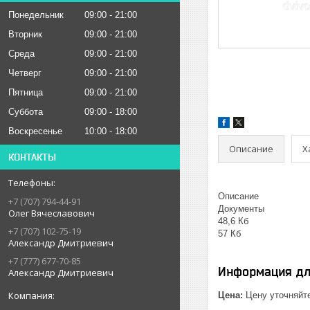
Понедельник
09:00
21:00
Вторник
09:00
21:00
Среда
09:00
21:00
Четверг
09:00
21:00
Пятница
09:00
21:00
Суббота
09:00
18:00
Воскресенье
10:00
18:00
Описание
Х
КОНТАКТЫ
Описание
+7 (707) 794-44-91
Документы
Олег Вячеславович
48,6 Кб
+7 (707) 102-75-19
57 Кб
Александр Дмитриевич
+7 (777) 677-70-85
Информация дл
Александр Дмитриевич
Цена:
Цену уточняйт