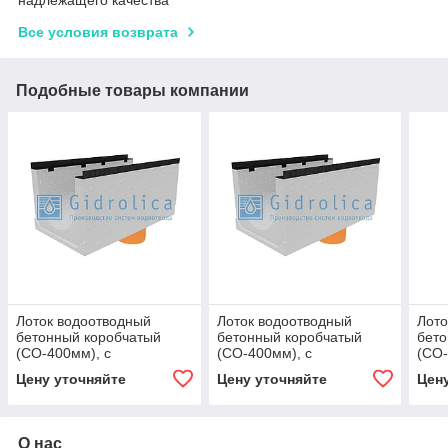
Все условия возврата
Подобные товары компании
Лоток водоотводный
Лоток водоотводный
Лото
бетонный коробчатый
бетонный коробчатый
бето
(СО-400мм), с
(СО-400мм), с
(СО-
водосливом КUв
водосливом КUв
вод
Цену уточняйте
Цену уточняйте
Цен
100.54(40).47,5(39,5) -
100.54(40).47,5(39,5) -
100.
BGМ, № 5-0
BGМ, № 5-0
BGМ
О нас