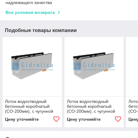
надлежащего качества
Все условия возврата
Подобные товары компании
Лоток водоотводный
Лоток водоотводный
Лото
бетонный коробчатый
бетонный коробчатый
бето
(СО-200мм), с чугунной
(СО-200мм), с чугунной
(СО-
насадкой, с водосливом
насадкой, с водосливом
наса
Цену уточняйте
Цену уточняйте
Цен
КUв 100.29,8 (20).37(30)
КUв 100.29,8 (20).37(30)
КUв 