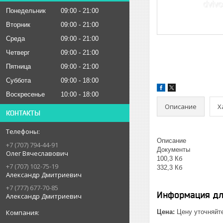
Понедельник
09:00
21:00
Вторник
09:00
21:00
Среда
09:00
21:00
Четверг
09:00
21:00
Пятница
09:00
21:00
Суббота
09:00
18:00
Воскресенье
10:00
18:00
Описание
Х
КОНТАКТЫ
Описание
+7 (707) 794-44-91
Документы
Олег Вячеславович
100,3 Кб
+7 (707) 102-75-19
332,3 Кб
Александр Дмитриевич
+7 (777) 677-70-85
Информация дл
Александр Дмитриевич
Цена:
Цену уточняйт