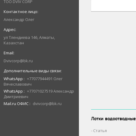
ТОО DVIV CORP
Александр Олег
ул Тлендиева 146, Алматы,
Казахстан
Dvivcorp@bk.ru
WhatsApp
+77077944491 Олег
Вячеславович
WhatsApp
+77071027519 Александр
Дмитриевич
Mail.ru ОФИС
dvivcorp@bk.ru
Лотки водоотводные
Статья