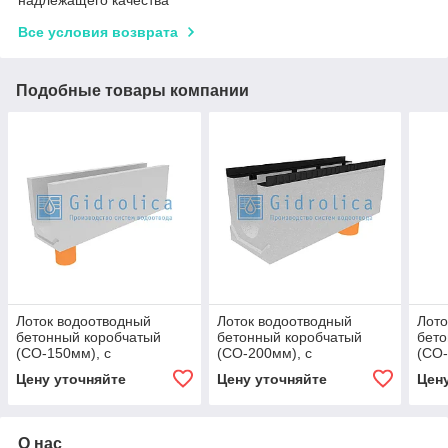
Все условия возврата
Подобные товары компании
Лоток водоотводный
Лоток водоотводный
Лото
бетонный коробчатый
бетонный коробчатый
бето
(СО-150мм), с
(СО-200мм), с
(СО-
водосливом КUв 100.24,8
водосливом КUв
вод
Цену уточняйте
Цену уточняйте
Цен
(15).34(27,5)-BGU, № 20-0
100.34(20).38,5(31,5) -
100.
BGМ, № 15-0
BGМ
О нас