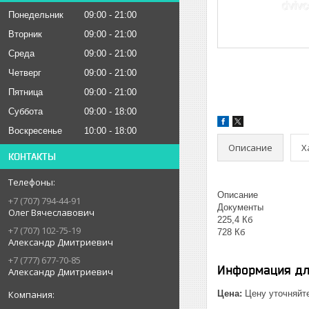
Понедельник
09:00
21:00
Вторник
09:00
21:00
Среда
09:00
21:00
Четверг
09:00
21:00
Пятница
09:00
21:00
Суббота
09:00
18:00
Воскресенье
10:00
18:00
Описание
Х
КОНТАКТЫ
Описание
+7 (707) 794-44-91
Документы
Олег Вячеславович
225,4 Кб
+7 (707) 102-75-19
728 Кб
Александр Дмитриевич
+7 (777) 677-70-85
Информация дл
Александр Дмитриевич
Цена:
Цену уточняйт