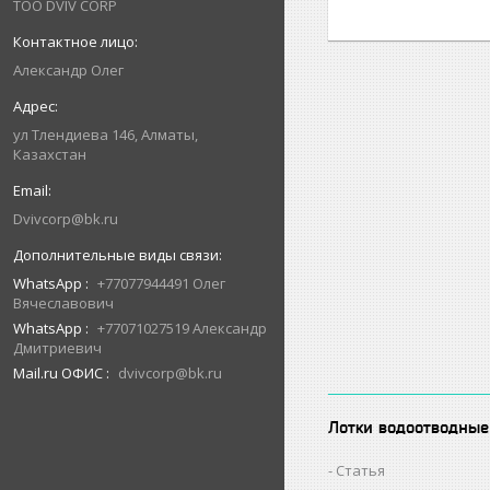
ТОО DVIV CORP
Александр Олег
ул Тлендиева 146, Алматы,
Казахстан
Dvivcorp@bk.ru
WhatsApp
+77077944491 Олег
Вячеславович
WhatsApp
+77071027519 Александр
Дмитриевич
Mail.ru ОФИС
dvivcorp@bk.ru
Лотки водоотводные
Статья