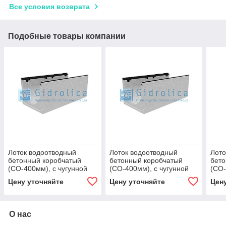
Все условия возврата
Подобные товары компании
Лоток водоотводный
Лоток водоотводный
Лото
бетонный коробчатый
бетонный коробчатый
бето
(СО-400мм), с чугунной
(СО-400мм), с чугунной
(СО-
насадкой КU 100.49,9
насадкой КU 100.49,9
наса
Цену уточняйте
Цену уточняйте
Цен
(40).39,5(32,5) - BGZ-S, №
(40).39,5(32,5) - BGZ-S, №
(40)
О нас