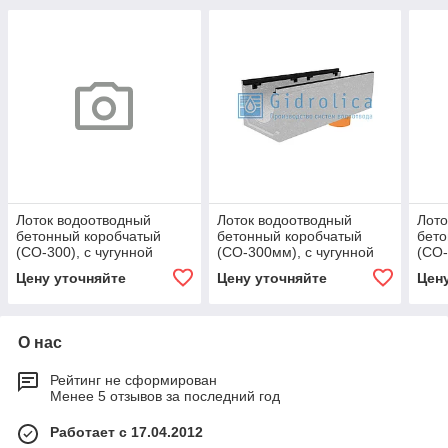
Лоток водоотводный
Лоток водоотводный
Лото
бетонный коробчатый
бетонный коробчатый
бето
(СО-300), с чугунной
(СО-300мм), с чугунной
(СО-
насадкой, с водосливом
насадкой с водосливом
наса
Цену уточняйте
Цену уточняйте
Цен
КUв 100.39,9 (30).57(50) -
КUв 100.39,9 (30).31(24) -
КUв 
О нас
Рейтинг не сформирован
Менее 5 отзывов за последний год
Работает с 17.04.2012