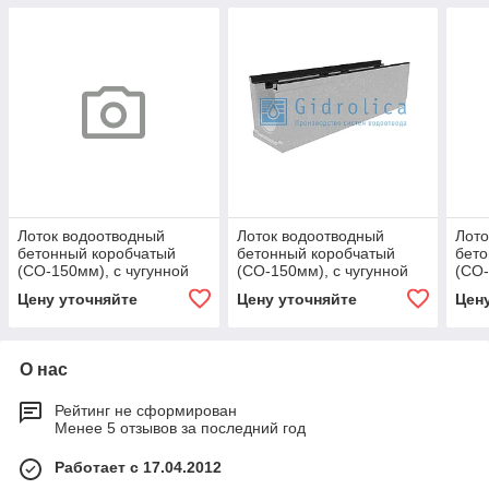
Лоток водоотводный
Лоток водоотводный
Лото
бетонный коробчатый
бетонный коробчатый
бето
(СО-150мм), с чугунной
(СО-150мм), с чугунной
(СО-
насадкой КU 100.24,8
насадкой КU 100.24,8
наса
Цену уточняйте
Цену уточняйте
Цен
(15).39(32,5) - BGZ-S, №
(15).29(22,5)-BGZ-S, №
(15)
10-0
О нас
Рейтинг не сформирован
Менее 5 отзывов за последний год
Работает с 17.04.2012