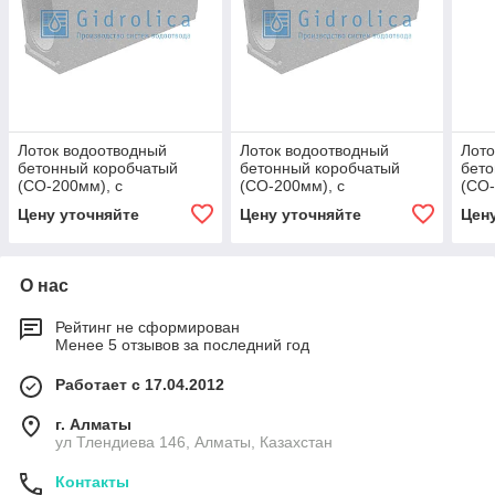
Лоток водоотводный
Лоток водоотводный
Лото
бетонный коробчатый
бетонный коробчатый
бето
(СО-200мм), с
(СО-200мм), с
(СО-
оцинкованной насадкой
оцинкованной насадкой
наса
Цену уточняйте
Цену уточняйте
Цен
КU 100.26,3 (20).33(27,5) -
КU 100.26,3 (20).33(27,5) -
(20)
BGU-Z,
BGU-Z,
О нас
Рейтинг не сформирован
Менее 5 отзывов за последний год
Работает с 17.04.2012
г. Алматы
ул Тлендиева 146, Алматы, Казахстан
Контакты