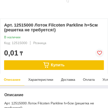
Арт. 12515000 Лоток Filcoten Parkline h=5см
(решетка не требуется!)
В наличии
Код: 12515000
Розница
0,01
₸
Купить
Описание
Характеристики
Доставка
Оплата
Усл
Описание
Арт. 12515000 Лоток Filcoten Parkline h=5см (решетка не
требуется!)