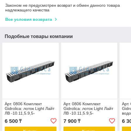
Законом не предусмотрен возврат и обмен данного товара
надлежащего качества
Все условия возврата
Подобные товары компании
Арт. 0806 Комплект
Арт. 0806 Комплект
Арт.
Gidrolica: лоток Light Лайт
Gidrolica: лоток Light Лайт
Gidro
ЛВ -10.11,5.9,5-
ЛВ -10.11,5.9,5-
вод
пластиковый с решеткой
пластиковый с решеткой
-10.
6 500
7 900
6 3
₸
₸
стальной кл.А
стальной кл.А
с пл