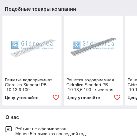
Подобные товары компании
Решетка водоприемная
Решетка водоприемная
Реш
Gidrolica Standart РВ
Gidrolica Standart РВ
Gidr
-10.13,6.100 -
-10.13,6.100 - ячеистая
-10.
штампованная стальная
стальная оцинкованная,
шта
Цену уточняйте
Цену уточняйте
Цен
оцинкованная, кл. А15
кл. В125
оцин
О нас
Рейтинг не сформирован
Менее 5 отзывов за последний год