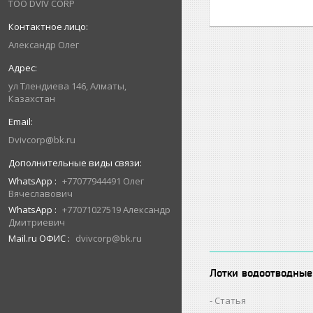
ТОО DVIV CORP
Александр Олег
ул Тлендиева 146, Алматы,
Казахстан
Dvivcorp@bk.ru
WhatsApp
+77077944491 Олег
Вячеславович
WhatsApp
+77071027519 Александр
Дмитриевич
Mail.ru ОФИС
dvivcorp@bk.ru
Лотки водоотводные
Статья