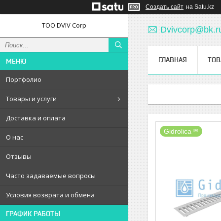
Создать сайт
на Satu.kz
ТОО DVIV Corp
Dvivcorp@bk.r
ГЛАВНАЯ
ТОВ
Портфолио
Товары и услуги
Доставка и оплата
Gidrolica™
О нас
Отзывы
Часто задаваемые вопросы
Условия возврата и обмена
ГРАФИК РАБОТЫ