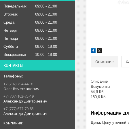
Понедельник
09:00
21:00
Вторник
09:00
21:00
Среда
09:00
21:00
Четверг
09:00
21:00
Пятница
09:00
21:00
Суббота
09:00
18:00
Воскресенье
10:00
18:00
Описание
Х
КОНТАКТЫ
Описание
+7 (707) 794-44-91
Документы
Олег Вячеславович
54,9 Кб
+7 (707) 102-75-19
180,6 Кб
Александр Дмитриевич
+7 (777) 677-70-85
Информация дл
Александр Дмитриевич
Цена:
Цену уточняйт