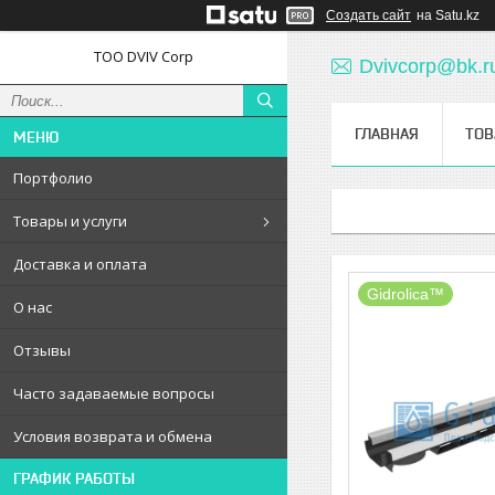
Создать сайт
на Satu.kz
ТОО DVIV Corp
Dvivcorp@bk.r
ГЛАВНАЯ
ТОВ
Портфолио
Товары и услуги
Доставка и оплата
Gidrolica™
О нас
Отзывы
Часто задаваемые вопросы
Условия возврата и обмена
ГРАФИК РАБОТЫ