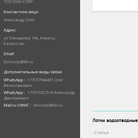
ТОО DVIV CORP
Александр Олег
ул Тлендиева 146, Алматы,
Казахстан
Dvivcorp@bk.ru
WhatsApp
+77077944491 Олег
Вячеславович
WhatsApp
+77071027519 Александр
Дмитриевич
Mail.ru ОФИС
dvivcorp@bk.ru
Лотки водоотводные
Статья