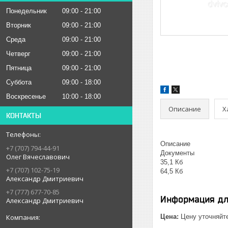
Понедельник
09:00
21:00
Вторник
09:00
21:00
Среда
09:00
21:00
Четверг
09:00
21:00
Пятница
09:00
21:00
Суббота
09:00
18:00
Воскресенье
10:00
18:00
Описание
Х
КОНТАКТЫ
Описание
+7 (707) 794-44-91
Документы
Олег Вячеславович
35,1 Кб
+7 (707) 102-75-19
64,5 Кб
Александр Дмитриевич
+7 (777) 677-70-85
Информация дл
Александр Дмитриевич
Цена:
Цену уточняйт