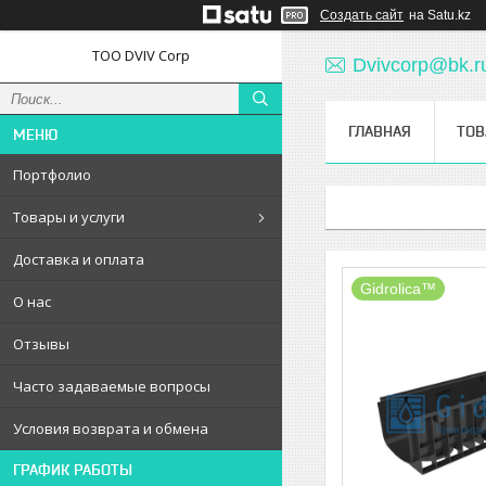
Создать сайт
на Satu.kz
ТОО DVIV Corp
Dvivcorp@bk.r
ГЛАВНАЯ
ТОВ
Портфолио
Товары и услуги
Доставка и оплата
Gidrolica™
О нас
Отзывы
Часто задаваемые вопросы
Условия возврата и обмена
ГРАФИК РАБОТЫ