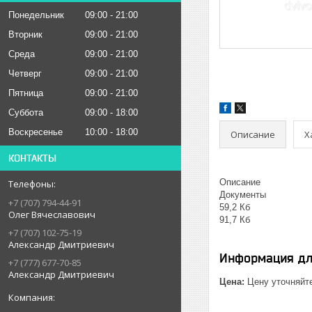
Понедельник
09:00
21:00
Вторник
09:00
21:00
Среда
09:00
21:00
Четверг
09:00
21:00
Пятница
09:00
21:00
Суббота
09:00
18:00
Воскресенье
10:00
18:00
Описание
Х
КОНТАКТЫ
Описание
Документы
+7 (707) 794-44-91
59,2 Кб
Олег Вячеславович
91,7 Кб
+7 (707) 102-75-19
Александр Дмитриевич
Информация дл
+7 (777) 677-70-85
Александр Дмитриевич
Цена:
Цену уточняйт