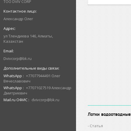
ТОО DVIV CORP
Александр Олег
ул Тлендиева 146, Алматы,
Казахстан
Dvivcorp@bk.ru
WhatsApp
+77077944491 Олег
Вячеславович
WhatsApp
+77071027519 Александр
Дмитриевич
Mail.ru ОФИС
dvivcorp@bk.ru
Лотки водоотводные
Статья