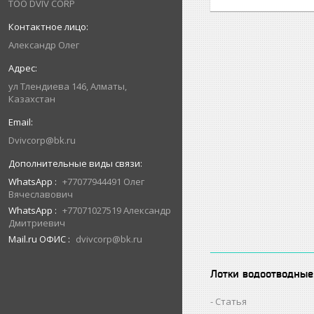
ТОО DVIV CORP
Александр Олег
ул Тлендиева 146, Алматы,
Казахстан
Dvivcorp@bk.ru
WhatsApp
+77077944491 Олег
Вячеславович
WhatsApp
+77071027519 Александр
Дмитриевич
Mail.ru ОФИС
dvivcorp@bk.ru
Лотки водоотводные
Статья