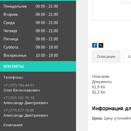
Понедельник
09:00
21:00
Вторник
09:00
21:00
Среда
09:00
21:00
Четверг
09:00
21:00
Пятница
09:00
21:00
Суббота
09:00
18:00
Воскресенье
10:00
18:00
Описание
Х
КОНТАКТЫ
Описание
Документы
+7 (707) 794-44-91
61,8 Кб
Олег Вячеславович
91,2 Кб
+7 (707) 102-75-19
Александр Дмитриевич
Информация дл
+7 (777) 677-70-85
Александр Дмитриевич
Цена:
Цену уточняйт