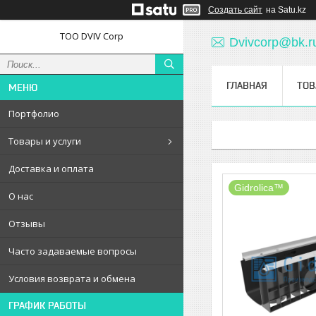
Создать сайт
на Satu.kz
ТОО DVIV Corp
Dvivcorp@bk.r
ГЛАВНАЯ
ТОВ
Портфолио
Товары и услуги
Доставка и оплата
Gidrolica™
О нас
Отзывы
Часто задаваемые вопросы
Условия возврата и обмена
ГРАФИК РАБОТЫ