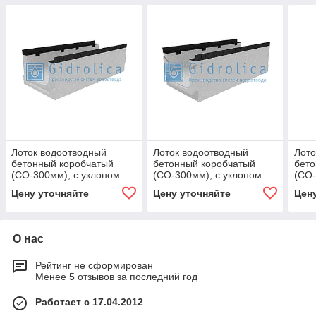
Лоток водоотводный
Лоток водоотводный
Лото
бетонный коробчатый
бетонный коробчатый
бето
(СО-300мм), с уклоном
(СО-300мм), с уклоном
(СО-
0,5% КПу
0,5% КПу
0,5%
Цену уточняйте
Цену уточняйте
Цен
100.44(30).33(26) - BGМ-
100.44(30).35,5(28,5) -
100.
F, № 4
BGМ-F, № 9
BGМ
О нас
Рейтинг не сформирован
Менее 5 отзывов за последний год
Работает с 17.04.2012