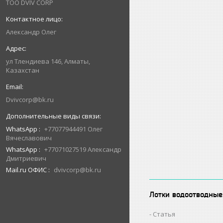
ТОО DVIV CORP
Александр Олег
ул Тлендиева 146, Алматы,
Казахстан
Dvivcorp@bk.ru
WhatsApp
+77077944491 Олег
Вячеславович
WhatsApp
+77071027519 Александр
Дмитриевич
Mail.ru ОФИС
dvivcorp@bk.ru
Лотки водоотводные
Статья