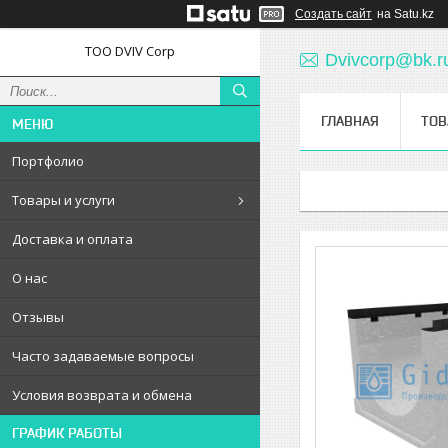
Создать сайт
на Satu.kz
ТОО DVIV Corp
Dvivcorp@bk.r
ГЛАВНАЯ
ТОВ
Портфолио
Товары и услуги
Доставка и оплата
О нас
Отзывы
Часто задаваемые вопросы
Условия возврата и обмена
ГРАФИК РАБОТЫ