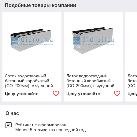
Подобные товары компании
Лоток водоотводный
Лоток водоотводный
Лото
бетонный коробчатый
бетонный коробчатый
бето
(СО-200мм), с чугунной
(СО-200мм), с чугунной
(СО-
насадкой, с уклоном 0,5%
насадкой, с уклоном 0,5%
наса
Цену уточняйте
Цену уточняйте
Цен
КUу 100.29,8
КUу 100.29,8
КUу 
О нас
Рейтинг не сформирован
Менее 5 отзывов за последний год